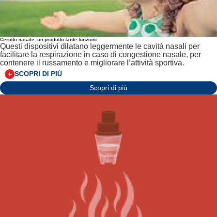
Cerotto nasale, un prodotto tante funzioni
Questi dispositivi dilatano leggermente le cavità nasali per
facilitare la respirazione in caso di congestione nasale, per
contenere il russamento e migliorare l’attività sportiva.
SCOPRI DI PIÙ
Scopri di più